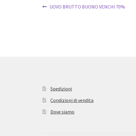
Navigazione
Articolo
UOVO BRUTTO BUONO VENCHI 70%
precedente:
articoli
Spedizioni
Condizioni di vendita
Dove siamo