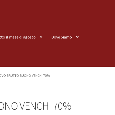
tto il mese di agosto
Dove Siamo
nsegna a Domicilio
Consegna a Domicilio
Dove siamo
Dove Siamo
OVO BRUTTO BUONO VENCHI 70%
 tutto il mese di agosto
Spedizioni
ONO VENCHI 70%