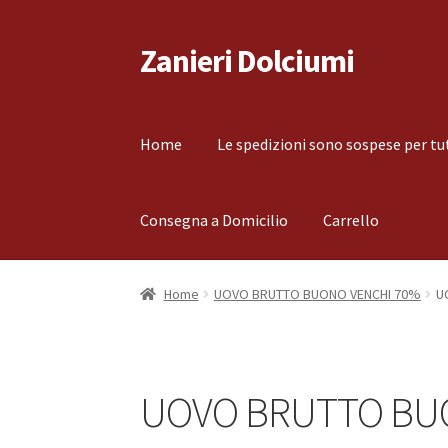
Zanieri Dolciumi
Vai
Vai
alla
al
navigazione
contenuto
Home
Le spedizioni sono sospese per tu
Consegna a Domicilio
Carrello
Home
Carrello
Cassa
Condizioni di vendita
Co
Home
UOVO BRUTTO BUONO VENCHI 70%
U
Il mio account
Le spedizioni sono sospese per
UOVO BRUTTO BU