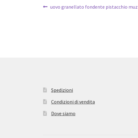
Navigazione
Articolo
uovo granellato fondente pistacchio muz
precedente:
articoli
Spedizioni
Condizioni di vendita
Dove siamo