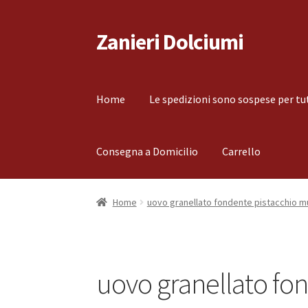
Zanieri Dolciumi
Vai
Vai
alla
al
navigazione
contenuto
Home
Le spedizioni sono sospese per tu
Consegna a Domicilio
Carrello
Home
Carrello
Cassa
Condizioni di vendita
Co
Home
uovo granellato fondente pistacchio m
Il mio account
Le spedizioni sono sospese per
uovo granellato fo