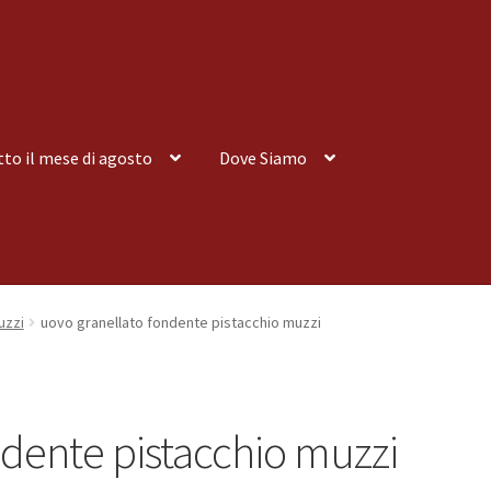
tto il mese di agosto
Dove Siamo
nsegna a Domicilio
Consegna a Domicilio
Dove siamo
Dove Siamo
uzzi
uovo granellato fondente pistacchio muzzi
 tutto il mese di agosto
Spedizioni
ndente pistacchio muzzi