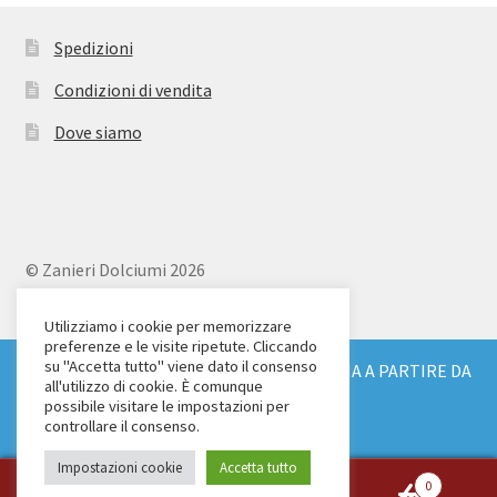
Spedizioni
Condizioni di vendita
Dove siamo
© Zanieri Dolciumi 2026
Eurodolce Zanieri s.r.l.
Via Alfieri 18
Utilizziamo i cookie per memorizzare
preferenze e le visite ripetute. Cliccando
Scandicci (FI)
su "Accetta tutto" viene dato il consenso
SPEDIZIONE GRATUITA IN TUTTA ITALIA A PARTIRE DA
Tel. 055 2571707
all'utilizzo di cookie. È comunque
€ 150
possibile visitare le impostazioni per
C.F. e P.IVA: 04904430487
Ignora
controllare il consenso.
Impostazioni cookie
Accetta tutto
0