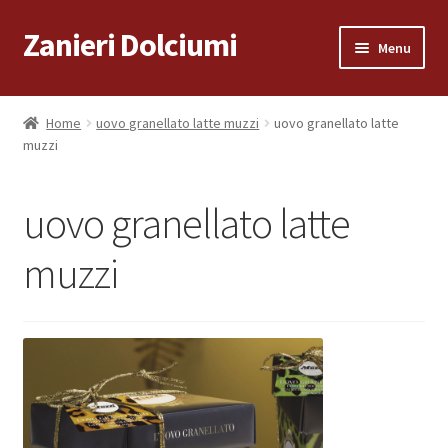
Zanieri Dolciumi
Vai
Vai
Menu
alla
al
navigazione
contenuto
Home
Home
uovo granellato latte muzzi
uovo granellato latte
muzzi
Carrello
Cassa
uovo granellato latte
Condizioni di vendita
muzzi
Consegna a Domicilio
Consegna a Domicilio
Dove siamo