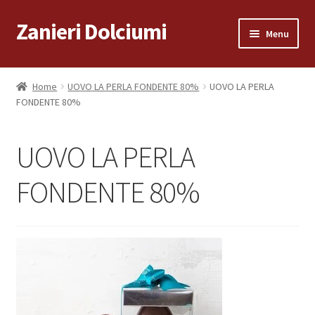
Zanieri Dolciumi
Vai
Vai
Menu
alla
al
navigazione
contenuto
Home
Home
UOVO LA PERLA FONDENTE 80%
UOVO LA PERLA
FONDENTE 80%
Carrello
Cassa
UOVO LA PERLA
Condizioni di vendita
FONDENTE 80%
Consegna a Domicilio
Consegna a Domicilio
Dove siamo