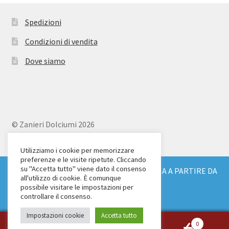
Spedizioni
Condizioni di vendita
Dove siamo
© Zanieri Dolciumi 2026
Eurodolce Zanieri s.r.l.
Via Alfieri 18
Utilizziamo i cookie per memorizzare
preferenze e le visite ripetute. Cliccando
Scandicci (FI)
su "Accetta tutto" viene dato il consenso
SPEDIZIONE GRATUITA IN TUTTA ITALIA A PARTIRE DA
Tel. 055 2571707
all'utilizzo di cookie. È comunque
€ 150
possibile visitare le impostazioni per
C.F. e P.IVA: 04904430487
Ignora
controllare il consenso.
Impostazioni cookie
Accetta tutto
0