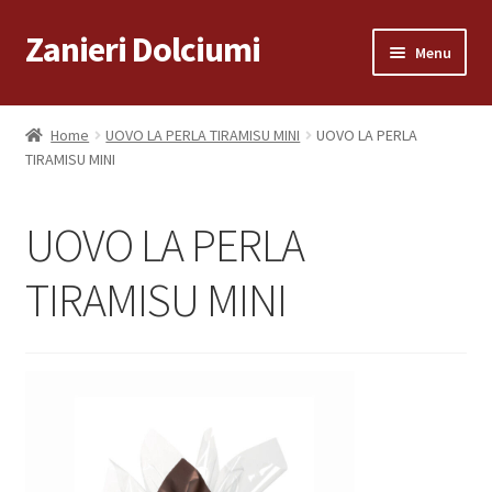
Zanieri Dolciumi
Vai
Vai
Menu
alla
al
navigazione
contenuto
Home
Home
UOVO LA PERLA TIRAMISU MINI
UOVO LA PERLA
TIRAMISU MINI
Carrello
Cassa
UOVO LA PERLA
Condizioni di vendita
TIRAMISU MINI
Consegna a Domicilio
Consegna a Domicilio
Dove siamo