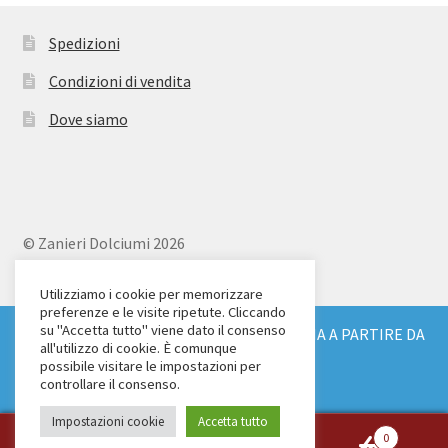
Spedizioni
Condizioni di vendita
Dove siamo
© Zanieri Dolciumi 2026
Eurodolce Zanieri s.r.l.
Via Alfieri 18
Utilizziamo i cookie per memorizzare
preferenze e le visite ripetute. Cliccando
Scandicci (FI)
su "Accetta tutto" viene dato il consenso
SPEDIZIONE GRATUITA IN TUTTA ITALIA A PARTIRE DA
Tel. 055 2571707
all'utilizzo di cookie. È comunque
€ 150
possibile visitare le impostazioni per
C.F. e P.IVA: 04904430487
Ignora
controllare il consenso.
Impostazioni cookie
Accetta tutto
0