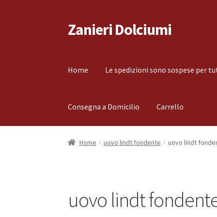
Zanieri Dolciumi
Vai
Vai
alla
al
navigazione
contenuto
Home
Le spedizioni sono sospese per tu
Consegna a Domicilio
Carrello
Home
Carrello
Cassa
Condizioni di vendita
Co
Home
uovo lindt fondente
uovo lindt fonde
Il mio account
Le spedizioni sono sospese per
uovo lindt fondent