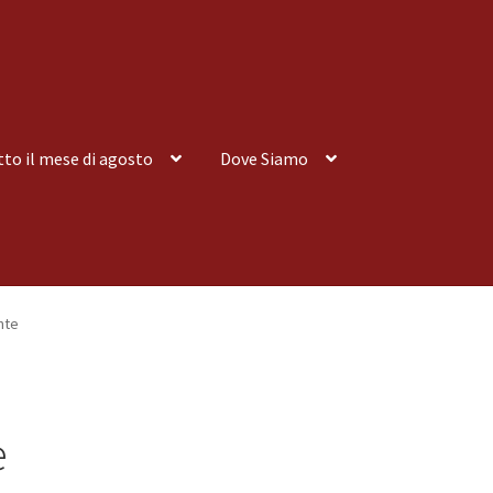
tto il mese di agosto
Dove Siamo
nsegna a Domicilio
Consegna a Domicilio
Dove siamo
Dove Siamo
nte
 tutto il mese di agosto
Spedizioni
e