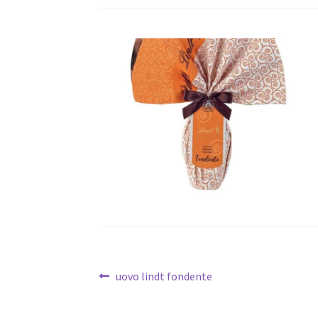
Navigazione
Articolo
uovo lindt fondente
precedente:
articoli