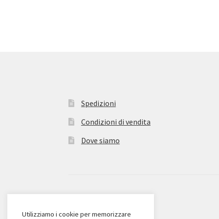
Spedizioni
Condizioni di vendita
Dove siamo
© Zanieri Dolciumi 2026
Eurodolce Zanieri s.r.l.
Utilizziamo i cookie per memorizzare