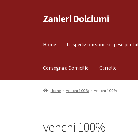
Zanieri Dolciumi
Vai
Vai
alla
al
navigazione
contenuto
Home
Le spedizioni sono sospese per tu
Consegna a Domicilio
Carrello
Home
Carrello
Cassa
Condizioni di vendita
Co
Home
venchi 100%
venchi 100%
Il mio account
Le spedizioni sono sospese per
venchi 100%