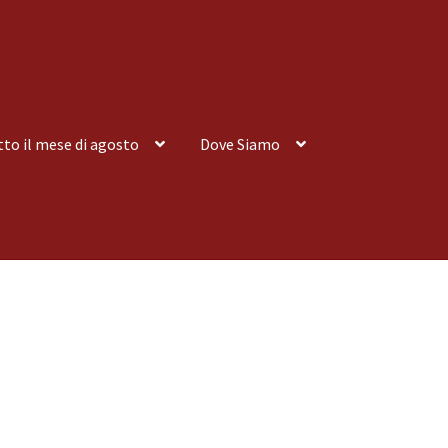
tto il mese di agosto
Dove Siamo
nsegna a Domicilio
Consegna a Domicilio
Dove siamo
Dove Siamo
 tutto il mese di agosto
Spedizioni