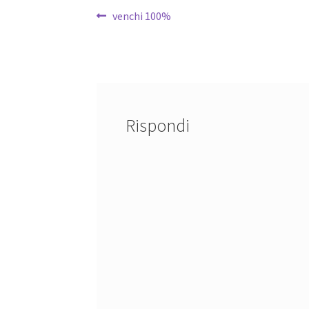
Navigazione
Articolo
venchi 100%
precedente:
articoli
Rispondi