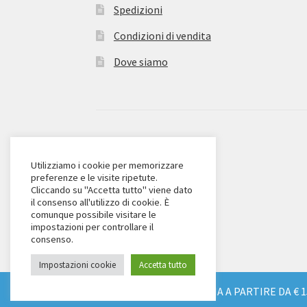
Spedizioni
Condizioni di vendita
Dove siamo
© Zanieri Dolciumi 2026
Eurodolce Zanieri s.r.l.
Utilizziamo i cookie per memorizzare
preferenze e le visite ripetute.
Via Alfieri 18
Cliccando su "Accetta tutto" viene dato
Scandicci (FI)
il consenso all'utilizzo di cookie. È
comunque possibile visitare le
Tel. 055 2571707
impostazioni per controllare il
C.F. e P.IVA: 04904430487
consenso.
Impostazioni cookie
Accetta tutto
SPEDIZIONE GRATUITA IN TUTTA ITALIA A PARTIRE DA € 1