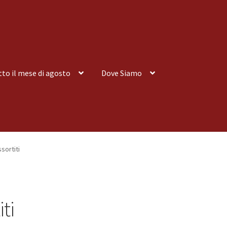
tto il mese di agosto
Dove Siamo
nsegna a Domicilio
Consegna a Domicilio
Dove siamo
Dove Siamo
sortiti
 tutto il mese di agosto
Spedizioni
ti