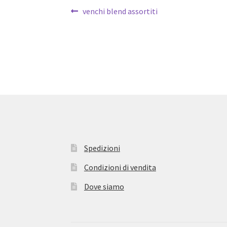
Navigazione
Articolo
venchi blend assortiti
precedente:
articoli
Spedizioni
Condizioni di vendita
Dove siamo