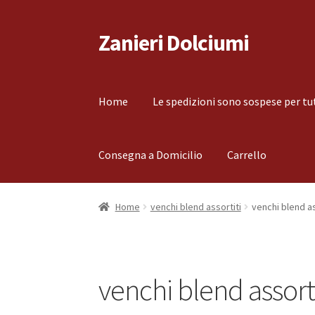
Zanieri Dolciumi
Vai
Vai
alla
al
navigazione
contenuto
Home
Le spedizioni sono sospese per tu
Consegna a Domicilio
Carrello
Home
Carrello
Cassa
Condizioni di vendita
Co
Home
venchi blend assortiti
venchi blend as
Il mio account
Le spedizioni sono sospese per
venchi blend assorti